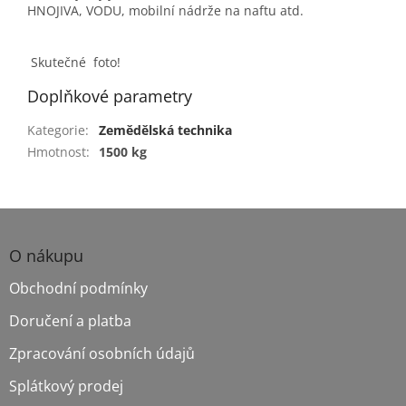
HNOJIVA, VODU, mobilní nádrže na naftu atd.
Skutečné foto!
Doplňkové parametry
Kategorie
:
Zemědělská technika
Hmotnost
:
1500 kg
Z
á
p
O nákupu
a
Obchodní podmínky
t
í
Doručení a platba
Zpracování osobních údajů
Splátkový prodej