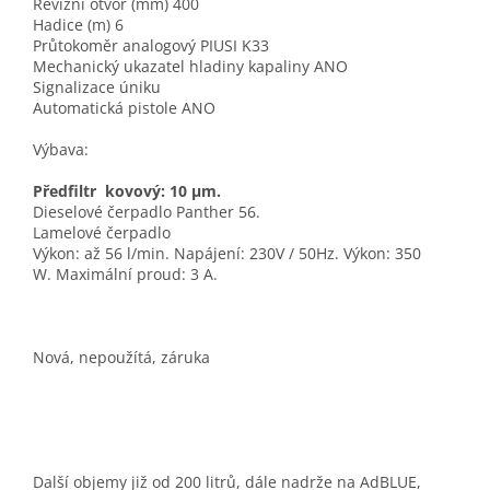
Revizní otvor (mm) 400
Hadice (m) 6
Průtokoměr analogový PIUSI K33
Mechanický ukazatel hladiny kapaliny ANO
Signalizace úniku
Automatická pistole ANO
Výbava:
Předfiltr kovový: 10 μm.
Dieselové čerpadlo Panther 56.
Lamelové čerpadlo
Výkon: až 56 l/min.
Napájení: 230V / 50Hz.
Výkon: 350
W.
Maximální proud: 3 A.
Nová, nepoužítá, záruka
Další objemy již od 200 litrů, dále nadrže na AdBLUE,