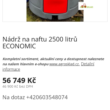
Nádrž na naftu 2500 litrů
ECONOMIC
Kompletní sortiment, aktuální ceny a dostupnost naleznete
Detailní
na našem hlavním e-shopu
www.agrosklad.cz.
informace
56 749 Kč
46 900 Kč bez DPH
Měrná
Na dotaz +420603548074
cena: