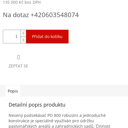
135 000 Kč bez DPH
Měrná
Na dotaz +420603548074
cena:
Přidat do košíku
ZEPTAT SE
Popis
Detailní popis produktu
Nesený podsekávač PO 800 robustní a jednoduché
konstrukce je speciálně využíván pro údržbu
pastvinářských areálů a zahradnických sadů. Činnost