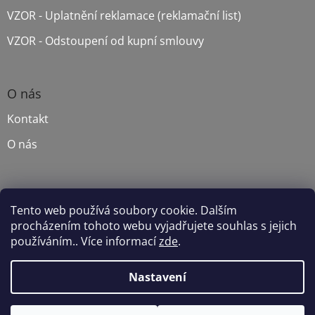
VZOR - Uplatnění reklamace (reklamační list)
VZOR - Odstoupení od kupní smlouvy
O nás
Kontakt
O nás
Lesnické stroje UNIFOREST
Tento web používá soubory cookie. Dalším
procházením tohoto webu vyjadřujete souhlas s jejich
používáním.. Více informací
zde
.
Vytvořil Shoptet
Nastavení
Copyright 2026
ZDEKUP
. Všechna práva vyhrazena.
Upravit