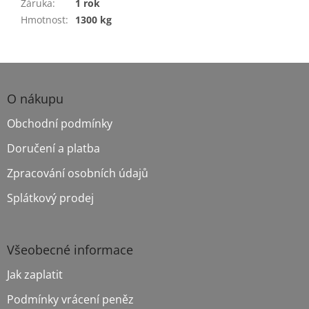
Záruka
:
1 rok
Hmotnost
:
1300 kg
Z
á
p
O nákupu
a
Obchodní podmínky
t
í
Doručení a platba
Zpracování osobních údajů
Splátkový prodej
Všeobecné informace
Jak zaplatit
Podmínky vrácení peněz