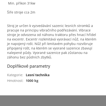
Min. příkon 31kw
Šíře stroje cca 2m
Stroj je určen k vyzvedávání sazenic lesních stromků a
pracuje na principu vibračního podřezávání. Vibrace
stroje je odvozena od náhonu traktoru přes hnací hřídel
na excentr. Excentr rozkmitává vyorávací nůž, na kterém
je napojený rošt. Nůž při kmitavém pohybu rozvibruje
připojený rošt, na kterém se vyorané sazenice zbavují
nalepené půdy. Vyorané sazenice pak zůstanou na
záhonu bez půdních zbytků.
Doplňkové parametry
Kategorie
:
Lesní technika
Hmotnost
:
1000 kg
Z
á