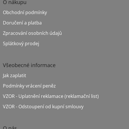
p
O nákupu
a
Obchodní podmínky
t
í
Doručení a platba
Zpracování osobních údajů
Splátkový prodej
Všeobecné informace
Jak zaplatit
Podmínky vrácení peněz
VZOR - Uplatnění reklamace (reklamační list)
VZOR - Odstoupení od kupní smlouvy
O nás