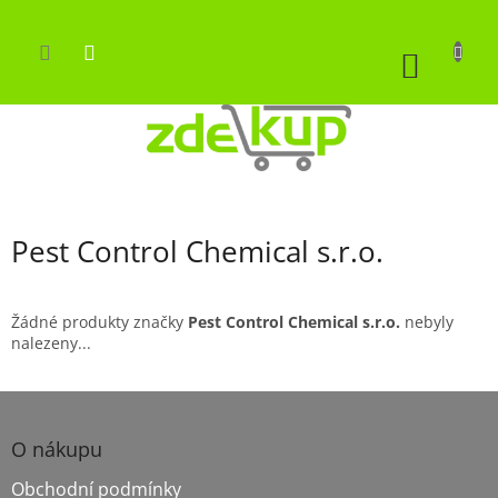
Přejít
na
obsah
NÁKUP
KOŠÍK
Pest Control Chemical s.r.o.
Žádné produkty značky
Pest Control Chemical s.r.o.
nebyly
nalezeny...
Z
á
p
O nákupu
a
Obchodní podmínky