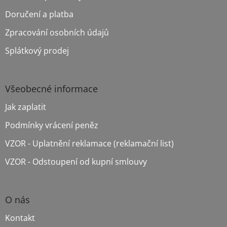
t
í
Doručení a platba
Zpracování osobních údajů
Splátkový prodej
Všeobecné informace
Jak zaplatit
Podmínky vrácení peněz
VZOR - Uplatnění reklamace (reklamační list)
VZOR - Odstoupení od kupní smlouvy
O nás
Kontakt