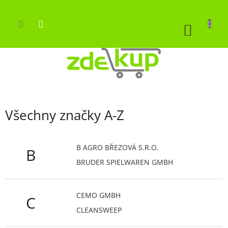
Přejít
na
obsah
NÁKUP
KOŠÍK
Všechny značky A-Z
B AGRO BŘEZOVÁ S.R.O.
B
BRUDER SPIELWAREN GMBH
CEMO GMBH
C
CLEANSWEEP