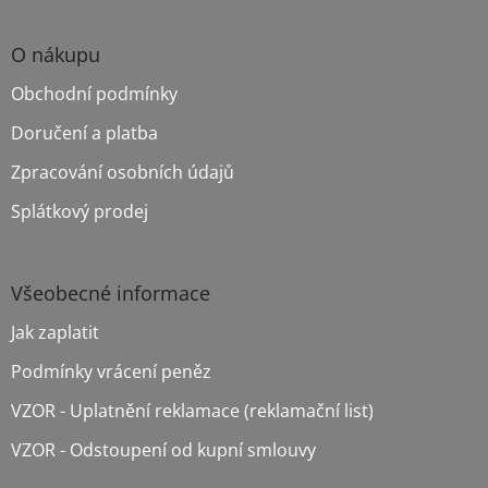
Z
á
p
O nákupu
a
Obchodní podmínky
t
í
Doručení a platba
Zpracování osobních údajů
Splátkový prodej
Všeobecné informace
Jak zaplatit
Podmínky vrácení peněz
VZOR - Uplatnění reklamace (reklamační list)
VZOR - Odstoupení od kupní smlouvy