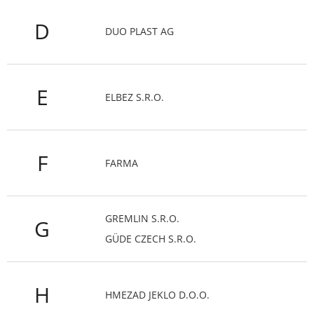
D
DUO PLAST AG
E
ELBEZ S.R.O.
F
FARMA
GREMLIN S.R.O.
G
GÜDE CZECH S.R.O.
H
HMEZAD JEKLO D.O.O.