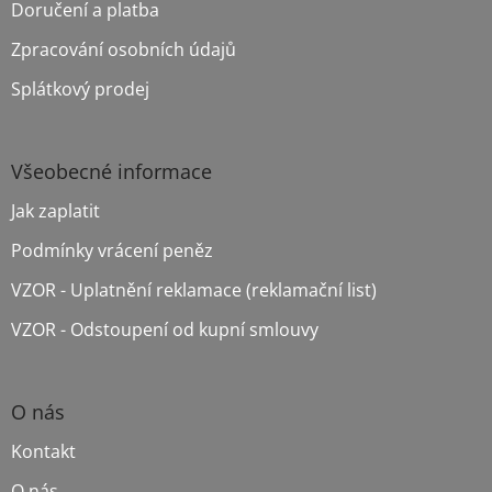
í
Doručení a platba
Zpracování osobních údajů
Splátkový prodej
Všeobecné informace
Jak zaplatit
Podmínky vrácení peněz
VZOR - Uplatnění reklamace (reklamační list)
VZOR - Odstoupení od kupní smlouvy
O nás
Kontakt
O nás