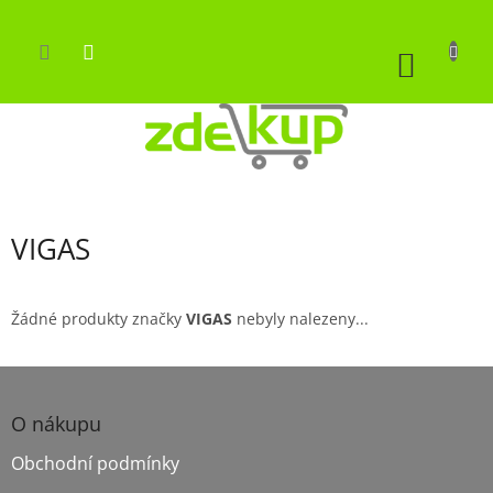
Přejít
na
obsah
NÁKUP
KOŠÍK
VIGAS
Žádné produkty značky
VIGAS
nebyly nalezeny...
Z
á
p
O nákupu
a
Obchodní podmínky
t